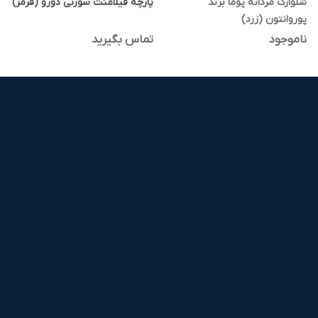
شلوارک مردانه پوما برند
پارچه فیلامنت سوزنی دورو (قرمز)
پوروانتون (زرد)
ناموجود
تماس بگیرید