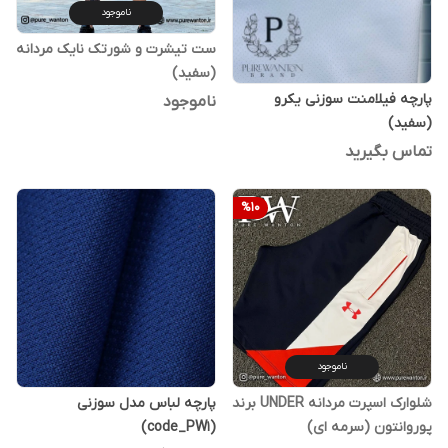
ناموجود
ست تیشرت و شورتک نایک مردانه
(سفید)
پارچه فیلامنت سوزنی یکرو
ناموجود
(سفید)
تماس بگیرید
%
10
ناموجود
شلوارک اسپرت مردانه UNDER برند
پارچه لباس مدل سوزنی
پوروانتون (سرمه ای)
(code_PW1)