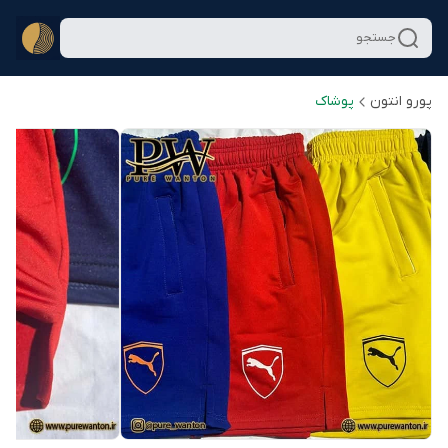
جستجو
پورو انتون
پوشاک