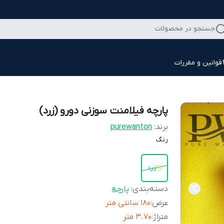
جستجو در محصولات
قوانین و مقررات
پارچه فیلامنت سوزنی دورو (زرد)
برند:
purewanton
رنگ
زرد
دسته‌بندی
:
پارچه
عرض
:
180 سانتی متر
متراژ
:
3.70 متر