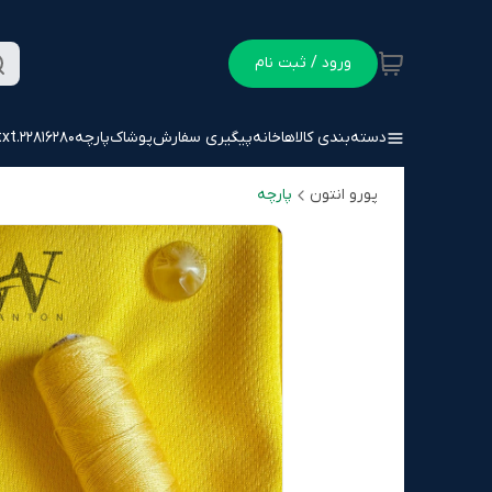
ورود / ثبت نام
دسته‌بندی کالاها
خانه
پیگیری سفارش
پوشاک
پارچه
22816280.txt
پورو انتون
پارچه