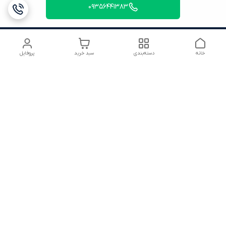
09356441383
خانه
دسته‌بندی
سبد خرید
پروفایل
دسترسی سریع
شرایط ۷ روز ضمانت
22816280.txt
بازگشت کالا
تماس با ما
شکایات
درباره ما
قوانین و مقررات
سیاست حریم خصوصی
هفت روز هفته ، ۲۴ ساعت شبانه‌روز پاسخگوی شما هستیم