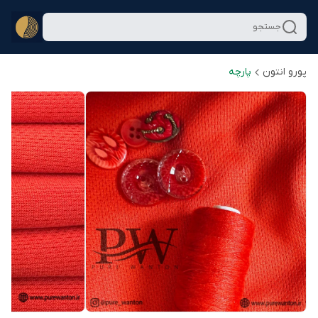
جستجو
پورو انتون
پارچه