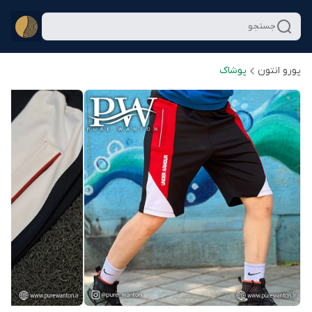
جستجو
پورو انتون
پوشاک