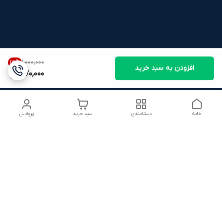
۱٬۰۰۰٬۰۰۰
13
%
افزودن به سبد خرید
870,000
خانه
دسته‌بندی
سبد خرید
پروفایل
دسترسی سریع
شرایط ۷ روز ضمانت
22816280.txt
بازگشت کالا
تماس با ما