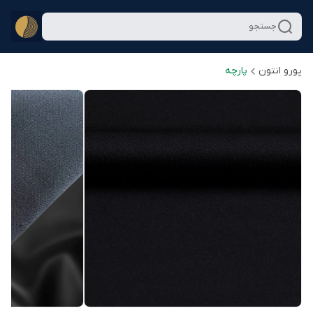
جستجو
پورو انتون
پارچه