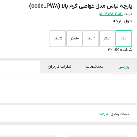
پارچه لباس مدل غواصی گرم بالا (code_PW8)
برند:
purewanton
طول پارچه
1متر
2متر
3متر
10متر
5متر
شناسه کالا
32
بررسی
مشخصات
نظرات کاربران
دسته‌بندی
:
پارچه