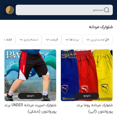
جستجو
شلوارک مردانه
جدیدترین
برندها
قیمت
دسته‌بندی
فقط محص
ناموجود
ناموجود
شلوارک مردانه پوما برند
شلوارک اسپرت مردانه UNDER برند
پوروانتون (آبی)
پوروانتون (مشکی)