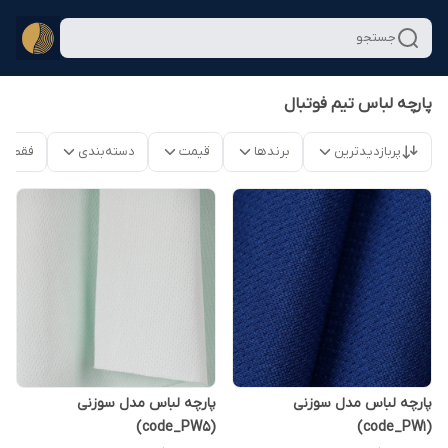
جستجو
پارچه لباس تیم فوتبال
پربازدیدترین
برندها
قیمت
دسته‌بندی
فقط م
پارچه لباس مدل سوزنی
پارچه لباس مدل سوزنی
(code_PW5)
(code_PW1)