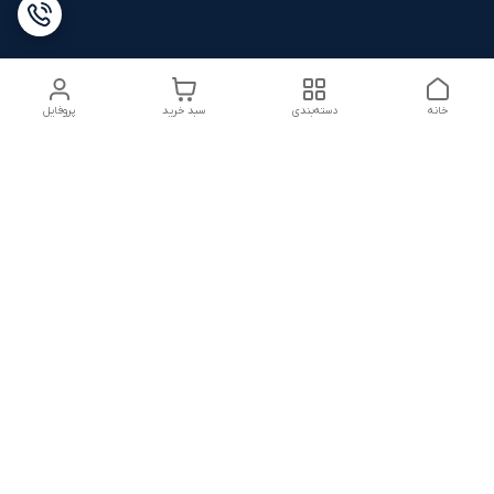
خانه
دسته‌بندی
سبد خرید
پروفایل
دسترسی سریع
شرایط ۷ روز ضمانت
22816280.txt
بازگشت کالا
تماس با ما
شکایات
درباره ما
قوانین و مقررات
سیاست حریم خصوصی
هفت روز هفته ، ۲۴ ساعت شبانه‌روز پاسخگوی شما هستیم