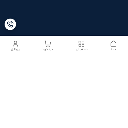
خانه
دسته‌بندی
سبد خرید
پروفایل
دسترسی سریع
شرایط ۷ روز ضمانت
22816280.txt
بازگشت کالا
تماس با ما
شکایات
درباره ما
قوانین و مقررات