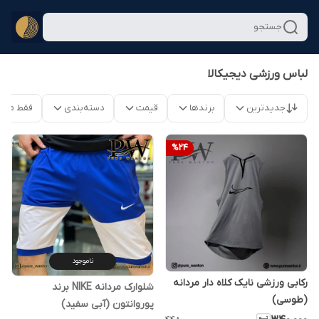
جستجو
لباس ورزشی دیجیکالا
جدیدترین
برندها
قیمت
دسته‌بندی
فقط محص
%
24
ناموجود
رکابی ورزشی نایک کلاه دار مردانه
شلوارک مردانه NIKE برند
(طوسی)
پوروانتون (آبی سفید)