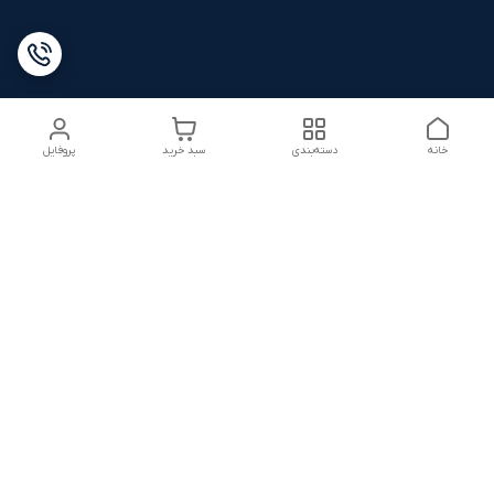
خانه
دسته‌بندی
سبد خرید
پروفایل
دسترسی سریع
شرایط ۷ روز ضمانت
22816280.txt
بازگشت کالا
تماس با ما
شکایات
درباره ما
قوانین و مقررات
سیاست حریم خصوصی