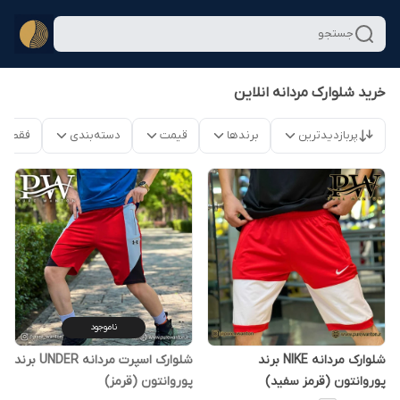
جستجو
خرید شلوارک مردانه انلاین
پربازدیدترین
برندها
قیمت
دسته‌بندی
فقط م
ناموجود
شلوارک مردانه NIKE برند
شلوارک اسپرت مردانه UNDER برند
پوروانتون (قرمز سفید)
پوروانتون (قرمز)