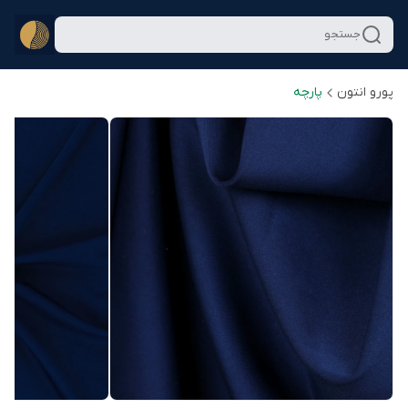
جستجو
پورو انتون
پارچه