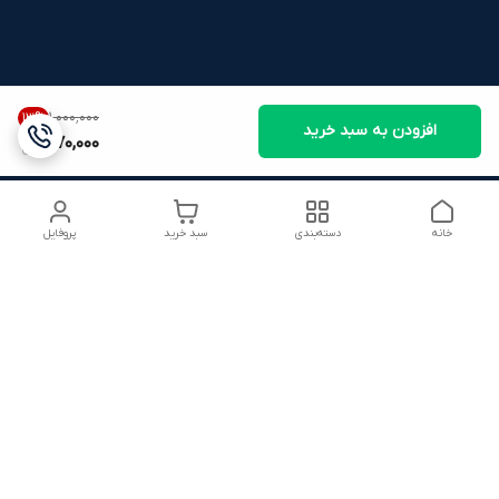
۱٬۰۰۰٬۰۰۰
13
%
افزودن به سبد خرید
870,000
خانه
دسته‌بندی
سبد خرید
پروفایل
دسترسی سریع
شرایط ۷ روز ضمانت
22816280.txt
بازگشت کالا
تماس با ما
شکایات