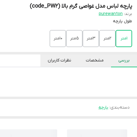
پارچه لباس مدل غواصی گرم بالا (code_PW2)
برند:
purewanton
طول پارچه
1متر
2متر
3متر
5متر
10متر
بررسی
مشخصات
نظرات کاربران
دسته‌بندی
:
پارچه