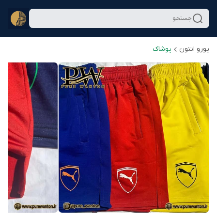
جستجو
پورو انتون
پوشاک