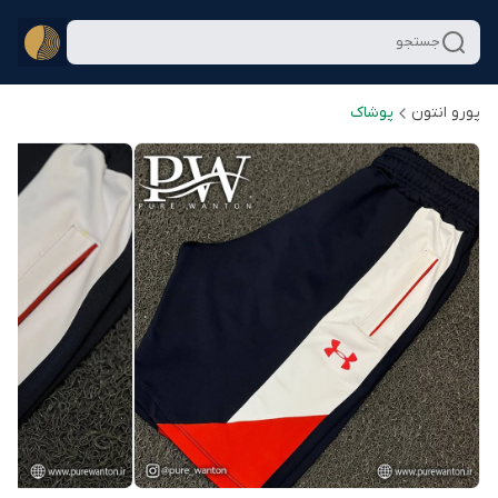
جستجو
پورو انتون
پوشاک