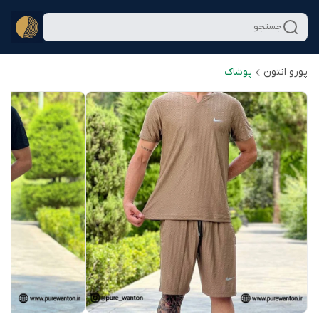
جستجو
پورو انتون
پوشاک