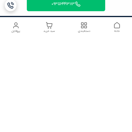
09356441383
خانه
دسته‌بندی
سبد خرید
پروفایل
دسترسی سریع
شرایط ۷ روز ضمانت
22816280.txt
بازگشت کالا
تماس با ما
شکایات
درباره ما
قوانین و مقررات
سیاست حریم خصوصی
هفت روز هفته ، ۲۴ ساعت شبانه‌روز پاسخگوی شما هستیم