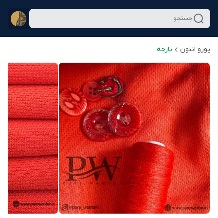
جستجو
پورو انتون
پارچه