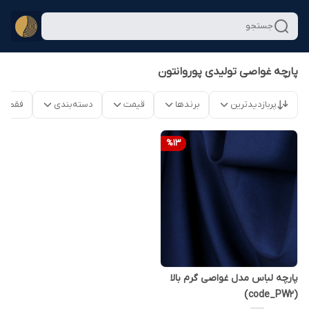
جستجو
پارچه غواصی تولیدی پوروانتون
پربازدیدترین
برندها
قیمت
دسته‌بندی
فقط م
%
13
پارچه لباس مدل غواصی گرم بالا
(code_PW2)