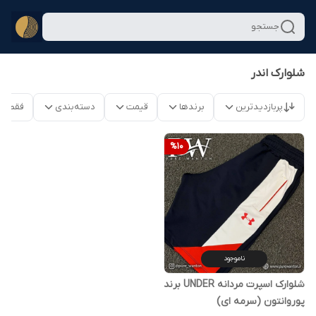
جستجو
شلوارک اندر
پربازدیدترین
برندها
قیمت
دسته‌بندی
فقط م
%
10
ناموجود
شلوارک اسپرت مردانه UNDER برند
پوروانتون (سرمه ای)