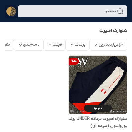
جستجو
شلوارک اسپرت
پربازدیدترین
برندها
قیمت
دسته‌بندی
فقط م
%
10
ناموجود
شلوارک اسپرت مردانه UNDER برند
پوروانتون (سرمه ای)