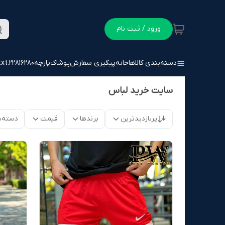
ورود / ثبت نام
دسته‌بندی کالاها
خانه
پیگیری سفارش
پوشاک
پارچه
22816280.txt
سایت خرید لباس
پربازدیدترین
برندها
قیمت
دسته‌ب