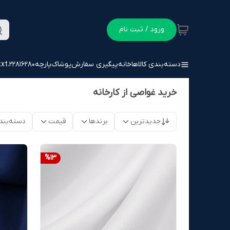
ورود / ثبت نام
دسته‌بندی کالاها
خانه
پیگیری سفارش
پوشاک
پارچه
22816280.txt
خرید غواصی از کارخانه
جدیدترین
برندها
قیمت
دسته‌بند
%
13