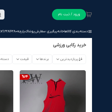
ورود / ثبت نام
دسته‌بندی کالاها
خانه
پیگیری سفارش
پوشاک
پارچه
22816280.txt
خرید رکابی ورزشی
پربازدیدترین
برندها
قیمت
دسته‌ب
%
24