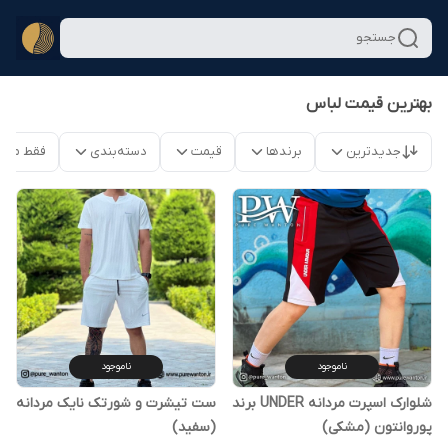
جستجو
بهترین قیمت لباس
جدیدترین
برندها
قیمت
دسته‌بندی
فقط محص
ناموجود
ناموجود
شلوارک اسپرت مردانه UNDER برند
ست تیشرت و شورتک نایک مردانه
پوروانتون (مشکی)
(سفید)