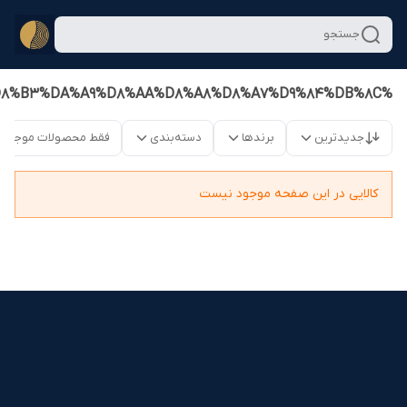
جستجو
%D8%B3%D8%AA%20%D8%A8%D8%B3%DA%A9%D8%AA%D8%A8%D8%A7%D9%84%DB%8C
جدیدترین
برندها
دسته‌بندی
فقط محصولات موجود
کالایی در این صفحه موجود نیست